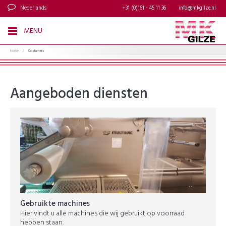
Nederlands
+31 (0)161 - 45 11 36
info@mkgilze.nl
MENU
Home
/
Costumers
Aangeboden diensten
Gebruikte machines
Hier vindt u alle machines die wij gebruikt op voorraad
hebben staan.