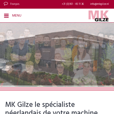
Français
+31 (0)161 - 45 11 36
info@mkgilze.nl
MENU
MK Gilze le spécialiste
néerlandais de votre machine