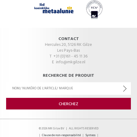
CONTACT
Hercules 20, 5126 RK Gilze
Les Pays-Bas
T +31 (0)161 - 45 11 36
E
info@mkgilze.nl
RECHERCHE DE PRODUIT
© 2026 MK Gilze BV
|
ALL RIGHTS RESERVED
|
Clause de non-responsabilité
|
Syntess
|