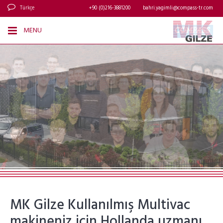
Türkçe
+90 (0)216-3881200
bahri.yagimli@compass-tr.com
MENU
MK Gilze Kullanılmış Multivac
makineniz için Hollanda uzmanı