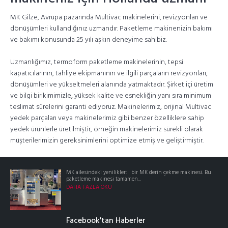
MK Gilze, Avrupa pazarında Multivac makinelerini, revizyonları ve
dönüşümleri kullandığınız uzmandır. Paketleme makinenizin bakımı
ve bakımı konusunda 25 yılı aşkın deneyime sahibiz.
Uzmanlığımız, termoform paketleme makinelerinin, tepsi
kapatıcılarının, tahliye ekipmanının ve ilgili parçaların revizyonları,
dönüşümleri ve yükseltmeleri alanında yatmaktadır. Şirket içi üretim
ve bilgi birikimimizle, yüksek kalite ve esnekliğin yanı sıra minimum
teslimat sürelerini garanti ediyoruz. Makinelerimiz, orijinal Multivac
yedek parçaları veya makinelerimiz gibi benzer özelliklere sahip
yedek ürünlerle üretilmiştir, örneğin makinelerimiz sürekli olarak
müşterilerimizin gereksinimlerini optimize etmiş ve geliştirmiştir.
MK ailesindeki yenilikler: bir MK derin çekme makinesi. Bu
paketleme makinesi tamamen...
DAHA FAZLA OKU
Facebook'tan Haberler