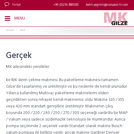
Türkçe
+90 (0)216-3881200
bahri.yagimli@compass-tr.com
MENU
Ana Sayfa
/
Güncel
/
Gerçek
MK ailesindeki yenilikler:
bir MK derin çekme makinesi. Bu paketleme makinesi tamamen
Gilze'de tasarlanmış ve üretilmiştir ve bu nedenle de kendi ürünüdür.
Yıllarca kullanılmış Multivac paketleme makinelerini elden
geçirdikten sonra nihayet kendi makinemiz oldu. Makine 320 / 355
veya 420 mm standart genişlikte üretilmiştir. Makinenin çıkış
boyunda 200 / 220 / 240 / 250 / 270 / 300 seçeneği vardır.Bu bir MAP
/ Vakum veya sadece sızdırmazlık teknolojisi ile mümkündür. Ayrıca
pompa seçiminde 2 seçenek vardır.Standart olarak makine Busch
vakum pompası ile birlikte verilir, ancak makine Gardner Denver