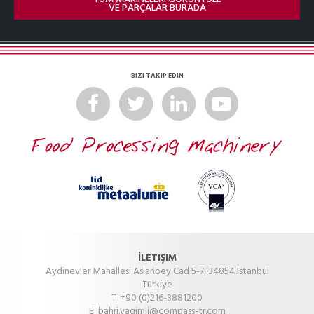
VE PARÇALAR BURADA
BIZI TAKIP EDIN
İLETIŞIM
Aydinevler Mahallesi Aslanbey Cad 5-7, 34854 Istanbul
Türkiye
T +90 (0)216-3881200
E
bahri.yagimli@compass-tr.com