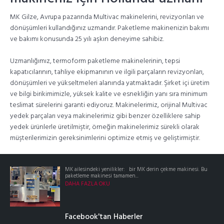
MK Gilze, Avrupa pazarında Multivac makinelerini, revizyonları ve
dönüşümleri kullandığınız uzmandır. Paketleme makinenizin bakımı
ve bakımı konusunda 25 yılı aşkın deneyime sahibiz.
Uzmanlığımız, termoform paketleme makinelerinin, tepsi
kapatıcılarının, tahliye ekipmanının ve ilgili parçaların revizyonları,
dönüşümleri ve yükseltmeleri alanında yatmaktadır. Şirket içi üretim
ve bilgi birikimimizle, yüksek kalite ve esnekliğin yanı sıra minimum
teslimat sürelerini garanti ediyoruz. Makinelerimiz, orijinal Multivac
yedek parçaları veya makinelerimiz gibi benzer özelliklere sahip
yedek ürünlerle üretilmiştir, örneğin makinelerimiz sürekli olarak
müşterilerimizin gereksinimlerini optimize etmiş ve geliştirmiştir.
MK ailesindeki yenilikler: bir MK derin çekme makinesi. Bu
paketleme makinesi tamamen...
DAHA FAZLA OKU
Facebook'tan Haberler