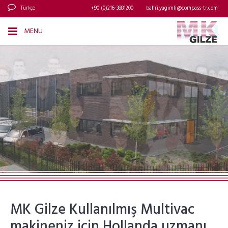
Türkçe
+90 (0)216-3881200
bahri.yagimli@compass-tr.com
MENU
MK Gilze Kullanılmış Multivac
makineniz için Hollanda uzmanı