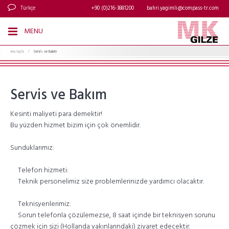
Türkçe
+90 (0)216-3881200
bahri.yagimli@compass-tr.com
MENU
Ana Sayfa
/
ServĪs ve Bakim
Servis ve Bakım
Kesinti maliyeti para demektir!
Bu yüzden hizmet bizim için çok önemlidir.
Sunduklarımız:
Telefon hizmeti:
Teknik personelimiz size problemlerinizde yardımcı olacaktır.
Teknisyenlerimiz:
Sorun telefonla çözülemezse, 8 saat içinde bir teknisyen sorunu
çözmek için sizi (Hollanda yakınlarındaki) ziyaret edecektir.