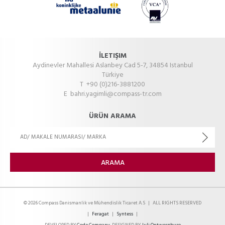
İLETIŞIM
Aydinevler Mahallesi Aslanbey Cad 5-7, 34854 Istanbul
Türkiye
T +90 (0)216-3881200
E
bahri.yagimli@compass-tr.com
ÜRÜN ARAMA
© 2026 Compass Danismanlik ve Mühendislik Ticaret A.S
|
ALL RIGHTS RESERVED
|
Feragat
|
Syntess
|