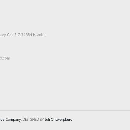
bey Cad 5-7, 34854 Istanbul
tr.com
ode Company
, DESIGNED BY
Juli Ontwerpburo