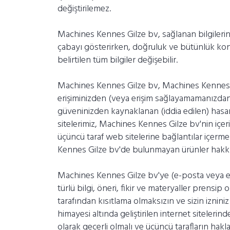
değiştirilemez.
Machines Kennes Gilze bv, sağlanan bilgilerin
çabayı gösterirken, doğruluk ve bütünlük kon
belirtilen tüm bilgiler değişebilir.
Machines Kennes Gilze bv, Machines Kennes Gi
erişiminizden (veya erişim sağlayamamanızdan
güveninizden kaynaklanan (iddia edilen) hasar
sitelerimiz, Machines Kennes Gilze bv'nin içer
üçüncü taraf web sitelerine bağlantılar içerme
Kennes Gilze bv'de bulunmayan ürünler hakkınd
Machines Kennes Gilze bv'ye (e-posta veya el
türlü bilgi, öneri, fikir ve materyaller prensip
tarafından kısıtlama olmaksızın ve sizin iznin
himayesi altında geliştirilen internet sitelerin
olarak geçerli olmalı ve üçüncü tarafların hakl