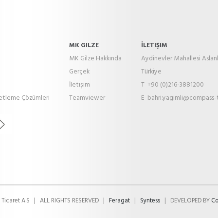
MK GILZE
İLETIŞIM
MK Gilze Hakkında
Aydinevler Mahallesi Aslan
Gerçek
Türkiye
İletişim
T +90 (0)216-3881200
ketleme Çözümleri
Teamviewer
E
bahri.yagimli@compass-
Ticaret A.S
|
ALL RIGHTS RESERVED
|
Feragat
|
Syntess
|
DEVELOPED BY
C