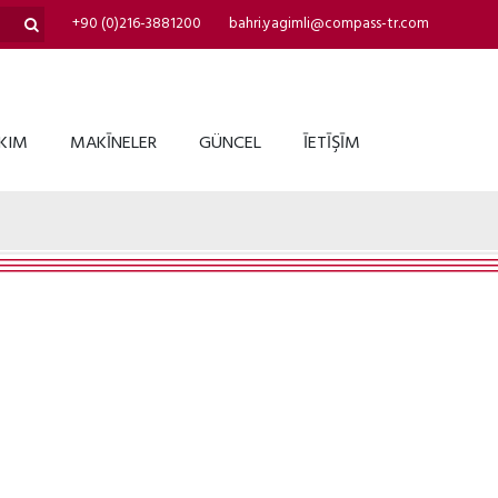
+90 (0)216-3881200
bahri.yagimli@compass-tr.com
AKIM
MAKĪNELER
GÜNCEL
ĪETĪŞĪM