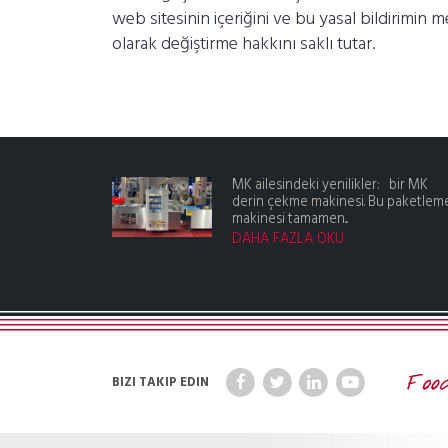
web sitesinin içeriğini ve bu yasal bildirimin 
olarak değiştirme hakkını saklı tutar.
MK ailesindeki yenilikler: bir MK
derin çekme makinesi. Bu paketlem
makinesi tamamen...
DAHA FAZLA OKU
BIZI TAKIP EDIN