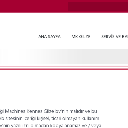
ANA SAYFA
MK GILZE
SERVĪS VE B
iği Machines Kennes Gilze bv'nin malıdır ve bu
itesinin içeriği kişisel, ticari olmayan kullanım
 bv'nin yazılı izni olmadan kopyalanamaz ve / veya