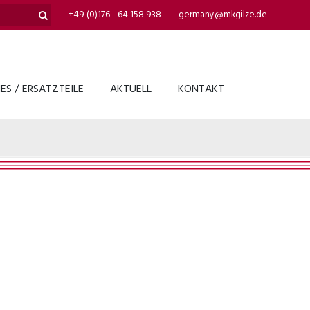
+49 (0)176 - 64 158 938
germany@mkgilze.de
S / ERSATZTEILE
AKTUELL
KONTAKT