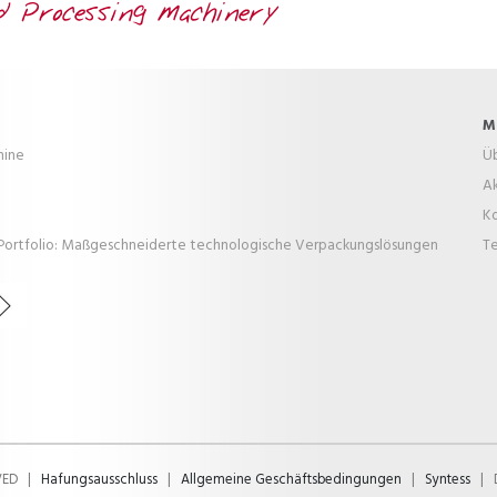
M
hine
Üb
Ak
K
Portfolio: Maßgeschneiderte technologische Verpackungslösungen
T
VED
|
Hafungsausschluss
|
Allgemeine Geschäftsbedingungen
|
Syntess
|