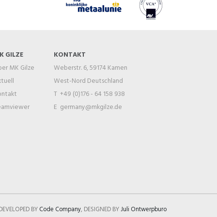
K GILZE
KONTAKT
er MK Gilze
Weberstr. 6, 59174 Kamen
tuell
West-Nord Deutschland
ontakt
T +49 (0)176 - 64 158 938
eamviewer
E
germany@mkgilze.de
DEVELOPED BY
Code Company
, DESIGNED BY
Juli Ontwerpburo