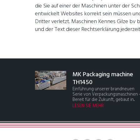
die Sie auf einer der Maschinen unter der S
entwickelt Websites korrekt sein müssen und
Dritter verletzt. Maschinen Kennes Gilze bv b
und der Text dieser Rechtserklärung jederze
MK Packaging machine
TH1450
Einführung unserer brandneuen
Serie von Verpackungsmaschinen 
Bereit für die Zukunft, gebaut in...
LESEN SIE MEHR