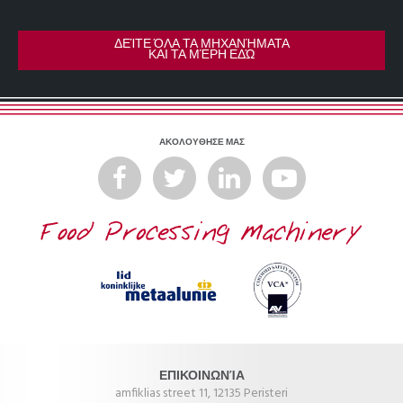
ΔΕΊΤΕ ΌΛΑ ΤΑ ΜΗΧΑΝΉΜΑΤΑ
ΚΑΙ ΤΑ ΜΈΡΗ ΕΔΏ
ΑΚΟΛΟΥΘΗΣΕ ΜΑΣ
ΕΠΙΚΟΙΝΩΝΊΑ
amfiklias street 11, 12135 Peristeri