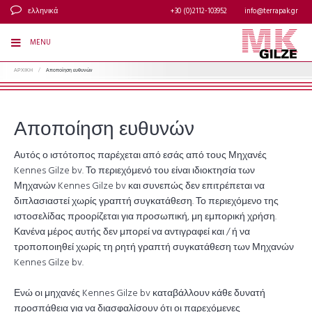
ελληνικά
+30 (0)2112-103952
info@terrapak.gr
MENU
ΑΡΧΙΚΗ
/
Αποποίηση ευθυνών
Αποποίηση ευθυνών
Αυτός ο ιστότοπος παρέχεται από εσάς από τους Μηχανές
Kennes Gilze bv. Το περιεχόμενό του είναι ιδιοκτησία των
Μηχανών Kennes Gilze bv και συνεπώς δεν επιτρέπεται να
διπλασιαστεί χωρίς γραπτή συγκατάθεση. Το περιεχόμενο της
ιστοσελίδας προορίζεται για προσωπική, μη εμπορική χρήση.
Κανένα μέρος αυτής δεν μπορεί να αντιγραφεί και / ή να
τροποποιηθεί χωρίς τη ρητή γραπτή συγκατάθεση των Μηχανών
Kennes Gilze bv.
Ενώ οι μηχανές Kennes Gilze bv καταβάλλουν κάθε δυνατή
προσπάθεια για να διασφαλίσουν ότι οι παρεχόμενες