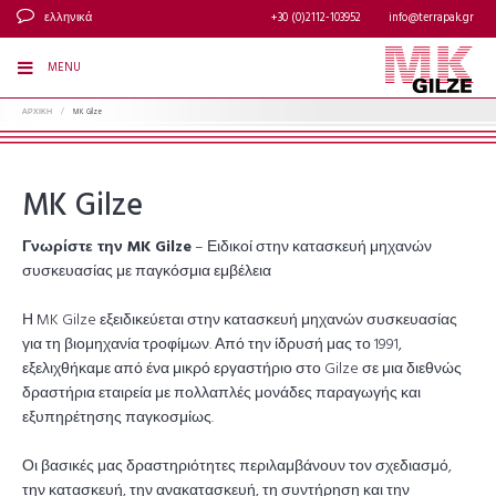
ελληνικά
+30 (0)2112-103952
info@terrapak.gr
MENU
ΑΡΧΙΚΗ
/
MK Gilze
MK Gilze
Γνωρίστε την MK Gilze
– Ειδικοί στην κατασκευή μηχανών
συσκευασίας με παγκόσμια εμβέλεια
Η MK Gilze εξειδικεύεται στην κατασκευή μηχανών συσκευασίας
για τη βιομηχανία τροφίμων. Από την ίδρυσή μας το 1991,
εξελιχθήκαμε από ένα μικρό εργαστήριο στο Gilze σε μια διεθνώς
δραστήρια εταιρεία με πολλαπλές μονάδες παραγωγής και
εξυπηρέτησης παγκοσμίως.
Οι βασικές μας δραστηριότητες περιλαμβάνουν τον σχεδιασμό,
την κατασκευή, την ανακατασκευή, τη συντήρηση και την