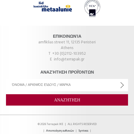
ΕΠΙΚΟΙΝΩΝΊΑ
amfiklias street 11, 12135 Peristeri
Athens
T +30 (0)2112-103952
E
info@terrapak.gr
ΑΝΑΖΉΤΗΣΗ ΠΡΟΪΌΝΤΩΝ
© 2026 Terrapak IKE
|
ALL RIGHTS RESERVED
|
Αποποίηση ευθυνών
|
Syntess
|