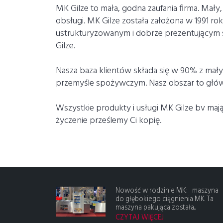
MK Gilze to mała, godna zaufania firma. Mały,
obsługi. MK Gilze została założona w 1991 rok
ustrukturyzowanym i dobrze prezentującym s
Gilze.
Nasza baza klientów składa się w 90% z małych
przemyśle spożywczym. Nasz obszar to główn
Wszystkie produkty i usługi MK Gilze bv maj
życzenie prześlemy Ci kopię.
Nowość w rodzinie MK: maszyna
do głębokiego ciągnienia MK. Ta
maszyna pakująca została...
CZYTAJ WIĘCEJ