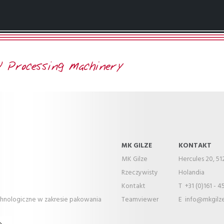
MK GILZE
KONTAKT
MK Gilze
Hercules 20, 51
Rzeczywisty
Holandia
Kontakt
T +31 (0)161 - 45
chnologiczne w zakresie pakowania
Teamviewer
E
info@mkgilze