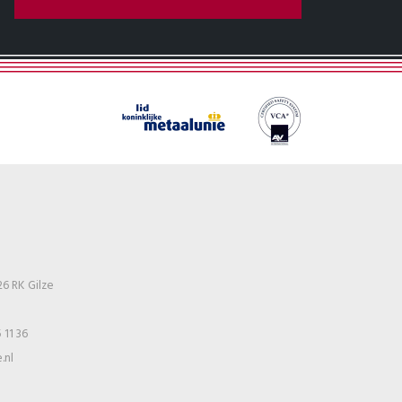
26 RK Gilze
 11 36
.nl