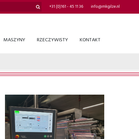
+31 (0)161 - 45 11 36
info@mkgilze.nl
MASZYNY
RZECZYWISTY
KONTAKT