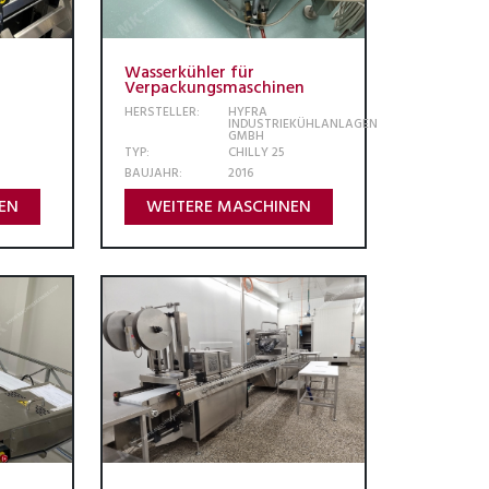
Wasserkühler für
Verpackungsmaschinen
HERSTELLER:
HYFRA
INDUSTRIEKÜHLANLAGEN
GMBH
TYP:
CHILLY 25
BAUJAHR:
2016
EN
WEITERE MASCHINEN