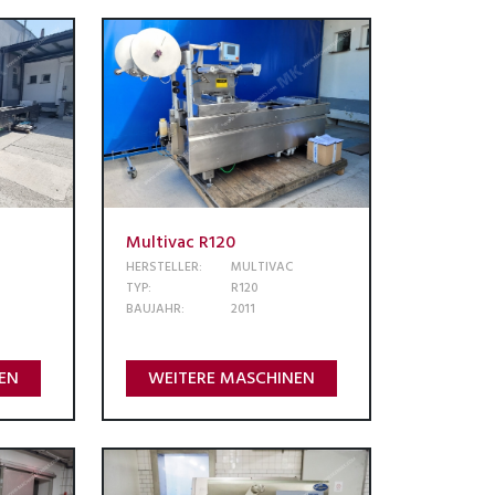
Multivac R120
HERSTELLER:
MULTIVAC
TYP:
R120
BAUJAHR:
2011
EN
WEITERE MASCHINEN