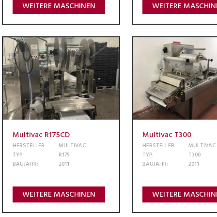
WEITERE MASCHINEN
WEITERE MASCHIN
Multivac R175CD
Multivac T300
HERSTELLER:
MULTIVAC
HERSTELLER:
MULTIVAC
TYP:
R175
TYP:
T300
BAUJAHR:
2011
BAUJAHR:
2011
WEITERE MASCHINEN
WEITERE MASCHIN