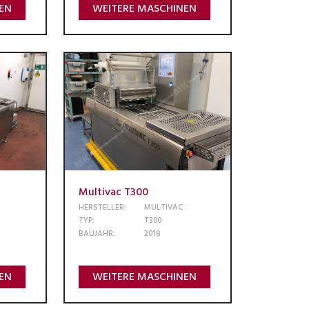
EN
WEITERE MASCHINEN
Multivac T300
HERSTELLER:
MULTIVAC
TYP:
T300
BAUJAHR:
2018
EN
WEITERE MASCHINEN