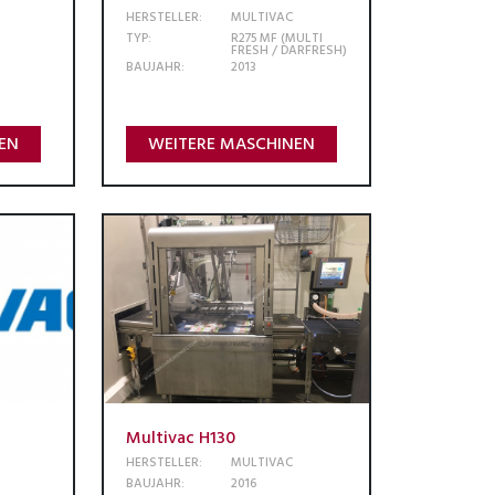
HERSTELLER:
MULTIVAC
TYP:
R275 MF (MULTI
FRESH / DARFRESH)
BAUJAHR:
2013
EN
WEITERE MASCHINEN
Multivac H130
HERSTELLER:
MULTIVAC
BAUJAHR:
2016