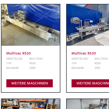
Multivac R530
Multivac R530
HERSTELLER:
MULTIVAC
HERSTELLER:
MULTIVAC
TYP:
R530
TYP:
R530
BAUJAHR:
2000
BAUJAHR:
2001
WEITERE MASCHINEN
WEITERE MASCHIN