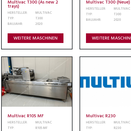
Multivac T300 (As new 2
Multivac T300 (Neue)
trays)
HERSTELLER:
MULTIVAC
HERSTELLER:
MULTIVAC
TYP:
T300
TYP:
T300
BAUJAHR:
2020
BAUJAHR:
2020
WEITERE MASCHINEN
WEITERE MASCHIN
Multivac R105 MF
Multivac R230
HERSTELLER:
MULTIVAC
HERSTELLER:
MULTIVAC
TYP:
R105 MF
TYP:
R230