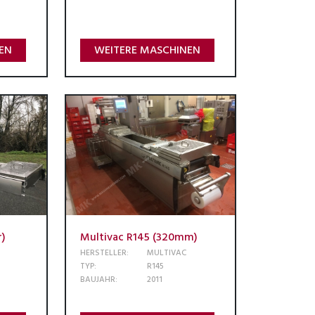
EN
WEITERE MASCHINEN
r)
Multivac R145 (320mm)
HERSTELLER:
MULTIVAC
TYP:
R145
BAUJAHR:
2011