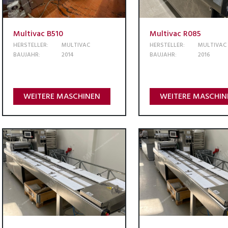
Multivac B510
Multivac R085
HERSTELLER:
MULTIVAC
HERSTELLER:
MULTIVAC
BAUJAHR:
2014
BAUJAHR:
2016
WEITERE MASCHINEN
WEITERE MASCHIN