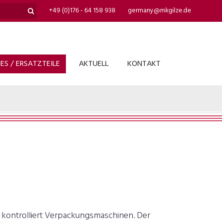
+49 (0)176 - 64 158 938
germany@mkgilze.de
S / ERSATZTEILE
AKTUELL
KONTAKT
kontrolliert Verpackungsmaschinen. Der