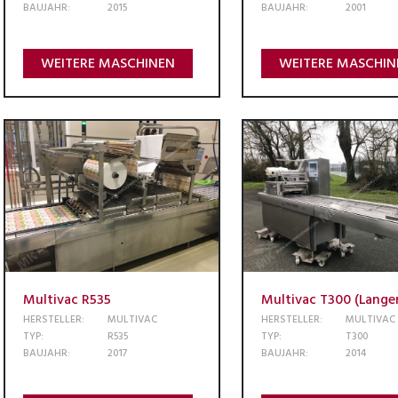
BAUJAHR:
2015
BAUJAHR:
2001
WEITERE MASCHINEN
WEITERE MASCHIN
Multivac R535
Multivac T300 (Lange
HERSTELLER:
MULTIVAC
HERSTELLER:
MULTIVAC
TYP:
R535
TYP:
T300
BAUJAHR:
2017
BAUJAHR:
2014