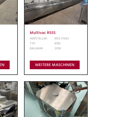
Multivac R555
HERSTELLER:
MULTIVAC
TYP:
R555
BAUJAHR:
2018
EN
WEITERE MASCHINEN