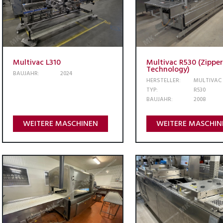
Multivac L310
Multivac R530 (Zipper
Technology)
BAUJAHR:
2024
HERSTELLER:
MULTIVAC
TYP:
R530
BAUJAHR:
2008
WEITERE MASCHINEN
WEITERE MASCHIN