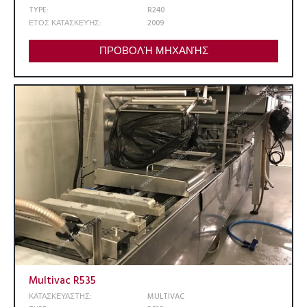
TYPE:
R240
ΕΤΟΣ ΚΑΤΑΣΚΕΥΉΣ:
2009
ΠΡΟΒΟΛΉ ΜΗΧΑΝΉΣ
Multivac R535
ΚΑΤΑΣΚΕΥΑΣΤΗΣ:
MULTIVAC