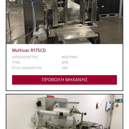
Multivac R175CD
ΚΑΤΑΣΚΕΥΑΣΤΗΣ:
MULTIVAC
TYPE:
R175
ΕΤΟΣ ΚΑΤΑΣΚΕΥΉΣ:
2011
ΠΡΟΒΟΛΉ ΜΗΧΑΝΉΣ