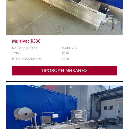
Multivac R530
ΚΑΤΑΣΚΕΥΑΣΤΗΣ:
MULTIVAC
TYPE:
R530
ΕΤΟΣ ΚΑΤΑΣΚΕΥΉΣ:
2000
ΠΡΟΒΟΛΉ ΜΗΧΑΝΉΣ