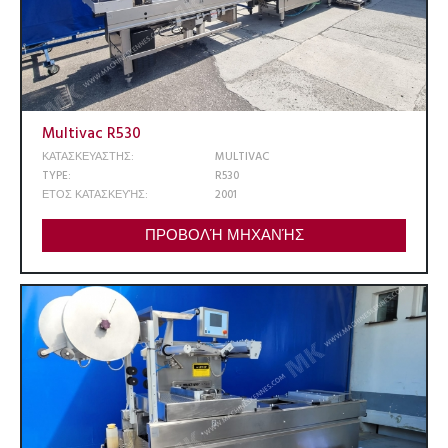
Multivac R530
ΚΑΤΑΣΚΕΥΑΣΤΗΣ:
MULTIVAC
TYPE:
R530
ΕΤΟΣ ΚΑΤΑΣΚΕΥΉΣ:
2001
ΠΡΟΒΟΛΉ ΜΗΧΑΝΉΣ