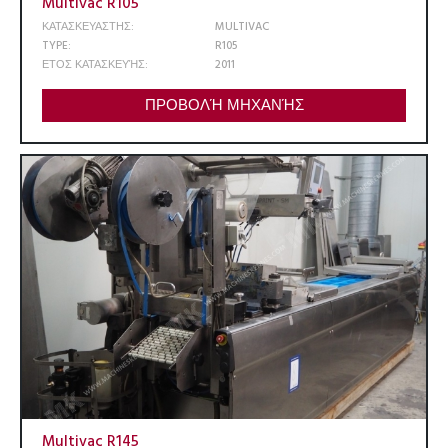
Multivac R105
ΚΑΤΑΣΚΕΥΑΣΤΗΣ:
MULTIVAC
TYPE:
R105
ΕΤΟΣ ΚΑΤΑΣΚΕΥΉΣ:
2011
ΠΡΟΒΟΛΉ ΜΗΧΑΝΉΣ
Multivac R145