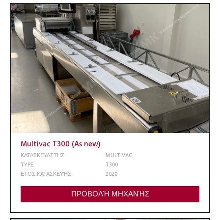
Multivac T300 (As new)
ΚΑΤΑΣΚΕΥΑΣΤΗΣ:
MULTIVAC
TYPE:
T300
ΕΤΟΣ ΚΑΤΑΣΚΕΥΉΣ:
2020
ΠΡΟΒΟΛΉ ΜΗΧΑΝΉΣ