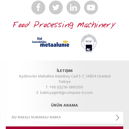
İLETIŞIM
Aydinevler Mahallesi Aslanbey Cad 5-7, 34854 Istanbul
Türkiye
T +90 (0)216-3881200
E
bahri.yagimli@compass-tr.com
ÜRÜN ARAMA