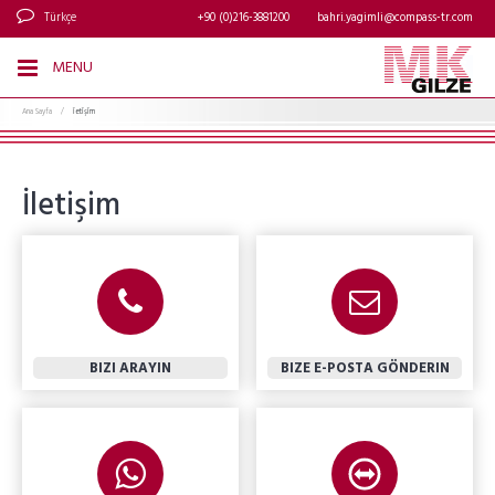
Türkçe
+90 (0)216-3881200
bahri.yagimli@compass-tr.com
MENU
Ana Sayfa
/
ĪetĪşĪm
İletişim
BIZI ARAYIN
BIZE E-POSTA GÖNDERIN