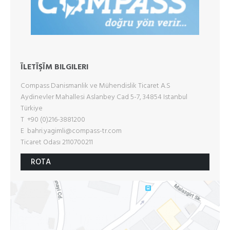
ĪLETĪŞĪM BILGILERI
Compass Danismanlik ve Mühendislik Ticaret A.S
Aydinevler Mahallesi Aslanbey Cad 5-7, 34854 Istanbul
Türkiye
T +90 (0)216-3881200
E
bahri.yagimli@compass-tr.com
Ticaret Odası 2110700211
ROTA