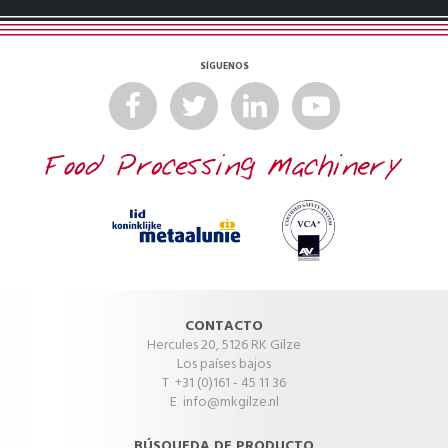
SÍGUENOS
CONTACTO
Hercules 20, 5126 RK Gilze
Los países bajos
T +31 (0)161 - 45 11 36
E
info@mkgilze.nl
BÚSQUEDA DE PRODUCTO