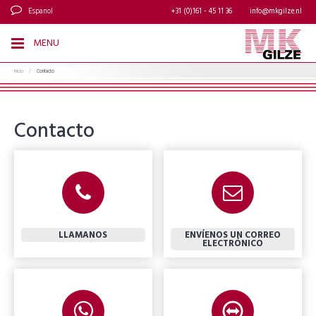
Espanol
+31 (0)161 - 45 11 36
info@mkgilze.nl
MENU
Inicio
/
Contacto
Contacto
LLAMANOS
ENVÍENOS UN CORREO
ELECTRÓNICO