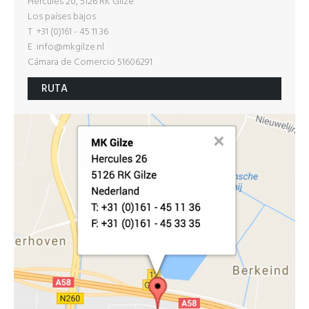
Hercules 20, 5126 RK Gilze
Los países bajos
T +31 (0)161 - 45 11 36
E
info@mkgilze.nl
Cámara de Comercio 51606291
RUTA