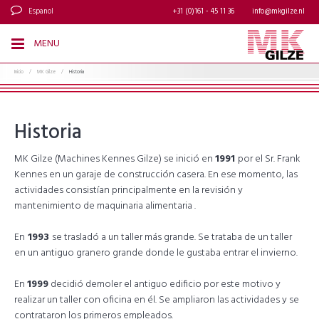
Espanol
+31 (0)161 - 45 11 36
info@mkgilze.nl
MENU
Inicio
/
MK Gilze
/
Historia
Historia
MK Gilze (Machines Kennes Gilze) se inició en
1991
por el Sr. Frank
Kennes en un garaje de construcción casera. En ese momento, las
actividades consistían principalmente en la revisión y
mantenimiento de maquinaria alimentaria .
En
1993
se trasladó a un taller más grande. Se trataba de un taller
en un antiguo granero grande donde le gustaba entrar el invierno.
En
1999
decidió demoler el antiguo edificio por este motivo y
realizar un taller con oficina en él. Se ampliaron las actividades y se
contrataron los primeros empleados.