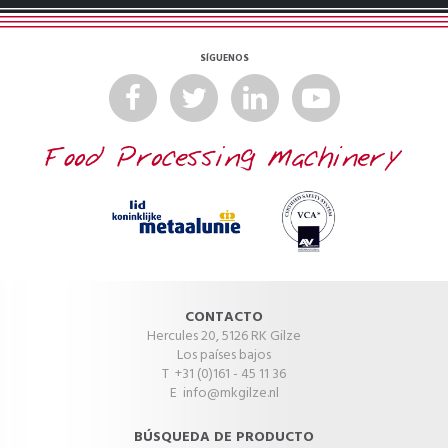
SÍGUENOS
CONTACTO
Hercules 20, 5126 RK Gilze
Los países bajos
T +31 (0)161 - 45 11 36
E
info@mkgilze.nl
BÚSQUEDA DE PRODUCTO