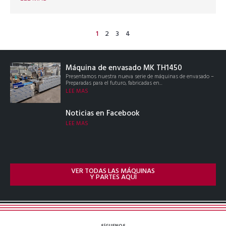
1
2
3
4
Máquina de envasado MK TH1450
Presentamos nuestra nueva serie de máquinas de envasado –
Preparadas para el futuro, fabricadas en...
LEE MAS
Noticias en Facebook
LEE MAS
VER TODAS LAS MÁQUINAS
Y PARTES AQUÍ