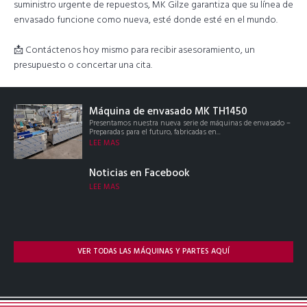
suministro urgente de repuestos, MK Gilze garantiza que su línea de
envasado funcione como nueva, esté donde esté en el mundo.
📩 Contáctenos hoy mismo para recibir asesoramiento, un
presupuesto o concertar una cita.
Máquina de envasado MK TH1450
Presentamos nuestra nueva serie de máquinas de envasado –
Preparadas para el futuro, fabricadas en...
LEE MAS
Noticias en Facebook
LEE MAS
VER TODAS LAS MÁQUINAS Y PARTES AQUÍ