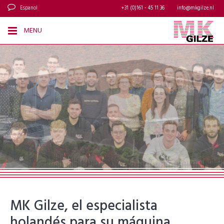
Espanol
+31 (0)161 - 45 11 36
info@mkgilze.nl
MENU
MK Gilze, el especialista
holandés para su máquina