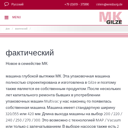
Русский
+79 (0)619 - 375990
i.klein@wiesburg.de
MENU
Дом
/
фактический
/
фактический
Новое в семействе МК:
машина глубокой вытяжки МК. Эта упаковочная машина
полностью спроектирована и изготовлена ​​в Gilze и поэтому
также является ее собственным продуктом. После нескольких
лет капитального ремонта бывших в употреблении
упаковочных машин Multivac у нас наконец-то появилась
собственная машина. Машина имеет стандартную ширину
320/355 или 420 мм. Длина выхода машины на выбор 200 / 220 /
240 / 250 / 270 / 300. Это возможно с технологией MAP / Vacuum
или только с запечатыванием. В выборе насосов также есть 2