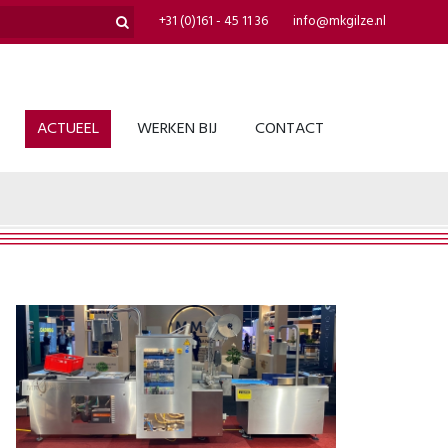
+31 (0)161 - 45 11 36
info@mkgilze.nl
ACTUEEL
WERKEN BIJ
CONTACT