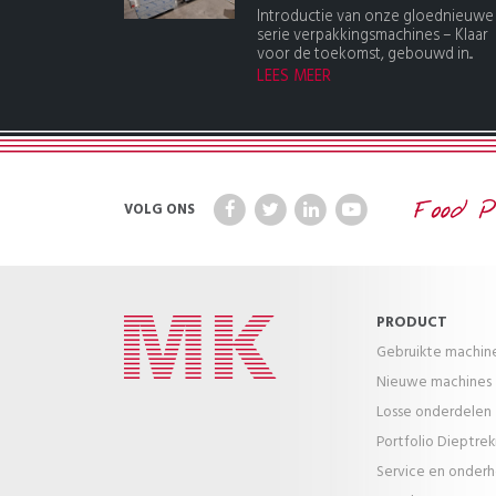
Introductie van onze gloednieuwe
serie verpakkingsmachines – Klaar
voor de toekomst, gebouwd in...
LEES MEER
VOLG ONS
PRODUCT
Gebruikte machin
Nieuwe machines
Losse onderdelen
Portfolio Dieptre
Service en onder