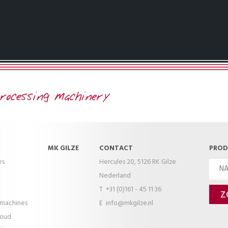
MK GILZE
CONTACT
PROD
es
Hercules 20, 5126 RK Gilze
Nederland
T +31 (0)161 - 45 11 36
kmachines
E
info@mkgilze.nl
houd