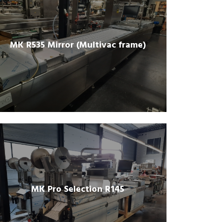
MK R535 Mirror (Multivac frame)
MK Pro Selection R145