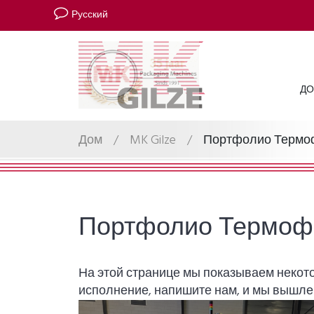
Русский
Д
Дом
/
MK Gilze
/
Портфолио Терм
Портфолио Термо
На этой странице мы показываем некот
исполнение, напишите нам, и мы вышле