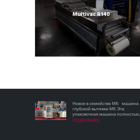
Multivac R140
Новое в семействе МК: машина
глубокой вытяжки МК. Эта
упаковочная машина полностью...
ПОДРОБНЕЕ