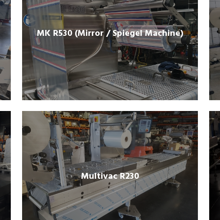
MK R530 (Mirror / Spiegel Machine)
Multivac R230