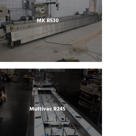
MK R530
Multivac R245