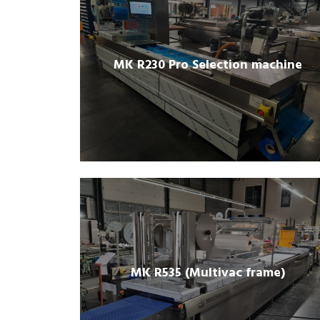
MK R230 Pro Selection machine
MK R535 (Multivac frame)