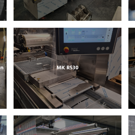
in
MK R530